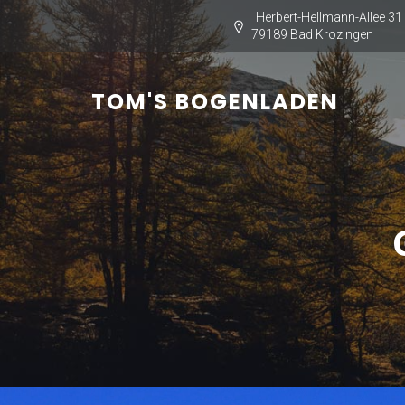
Herbert-Hellmann-Allee 31
79189 Bad Krozingen
TOM'S BOGENLADEN