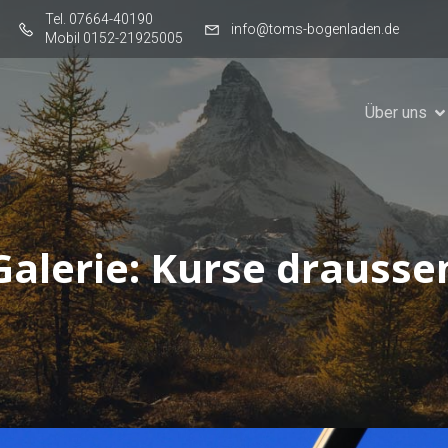
Tel. 07664-40190
info@toms-bogenladen.de
Mobil 0152-21925005
Über uns
Galerie: Kurse drausse